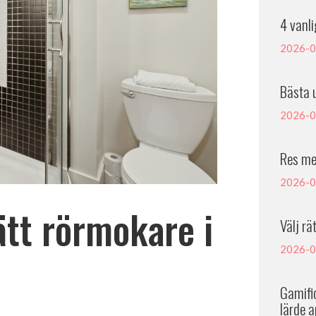
4 vanl
2026-0
Bästa 
2026-0
Res me
2026-0
ätt rörmokare i
Välj rä
2026-0
Gamific
lärde a