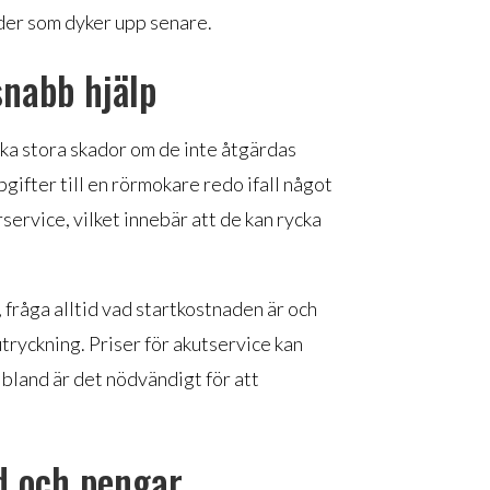
ader som dyker upp senare.
snabb hjälp
ka stora skador om de inte åtgärdas
pgifter till en rörmokare redo ifall något
ervice, vilket innebär att de kan rycka
 fråga alltid vad startkostnaden är och
utryckning. Priser för akutservice kan
ibland är det nödvändigt för att
id och pengar