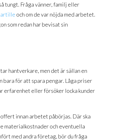
tungt. Fråga vänner, familj eller
artille
och om de var nöjda med arbetet.
ågon som redan har bevisat sin
itar hantverkare, men det är sällan en
n bara för att spara pengar. Låga priser
ar erfarenhet eller försöker locka kunder
 offert innan arbetet påbörjas. Där ska
ive materialkostnader och eventuella
ämfört med andra företag, bör du fråga