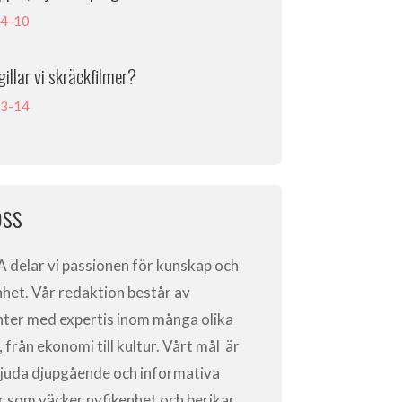
4-10
gillar vi skräckfilmer?
3-14
ss
A
delar vi passionen för kunskap och
nhet. Vår redaktion består av
nter med expertis inom många olika
från ekonomi till kultur. Vårt mål är
bjuda djupgående och informativa
ar som väcker nyfikenhet och berikar