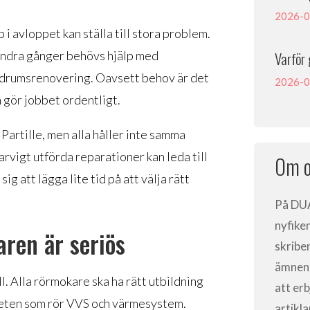
2026-0
 i avloppet kan ställa till stora problem.
 andra gånger behövs hjälp med
Varför 
badrumsrenovering. Oavsett behov är det
2026-0
m gör jobbet ordentligt.
 Partille, men alla håller inte samma
larvigt utförda reparationer kan leda till
Om o
ig att lägga lite tid på att välja rätt
På
DU
nyfike
aren är seriös
skribe
ämnen, 
l. Alla rörmokare ska ha rätt utbildning
att er
arbeten som rör VVS och värmesystem.
artikl