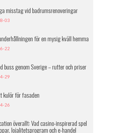
iga misstag vid badrumsrenoveringar
8-03
underhållningen för en mysig kväll hemma
6-22
d buss genom Sverige – rutter och priser
4-29
tt kulör för fasaden
4-26
ation överallt: Vad casino-inspirerad spel
ppar, lojalitetsprogram och e-handel