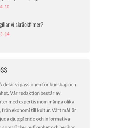
4-10
gillar vi skräckfilmer?
3-14
ss
A
delar vi passionen för kunskap och
nhet. Vår redaktion består av
nter med expertis inom många olika
från ekonomi till kultur. Vårt mål är
bjuda djupgående och informativa
ar som väcker nyfikenhet och berikar