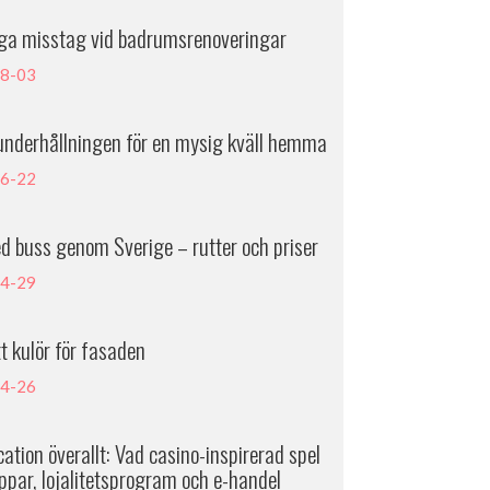
iga misstag vid badrumsrenoveringar
8-03
underhållningen för en mysig kväll hemma
6-22
d buss genom Sverige – rutter och priser
4-29
tt kulör för fasaden
4-26
ation överallt: Vad casino-inspirerad spel
ppar, lojalitetsprogram och e-handel