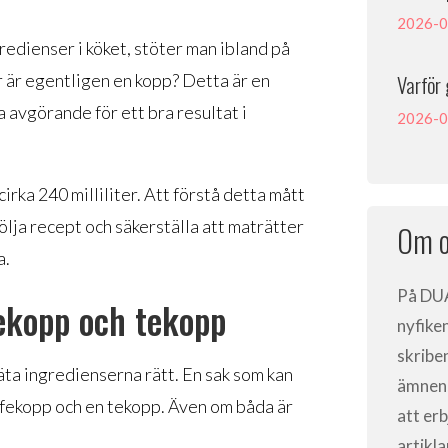
2026-0
edienser i köket, stöter man ibland på
r är egentligen en kopp? Detta är en
Varför 
a avgörande för ett bra resultat i
2026-0
rka 240 milliliter. Att förstå detta mått
följa recept och säkerställa att maträtter
Om o
a.
På
DU
ekopp och tekopp
nyfike
skribe
mäta ingredienserna rätt. En sak som kan
ämnen, 
kaffekopp och en tekopp. Även om båda är
att er
artikl