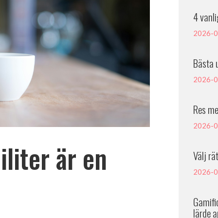
4 vanl
2026-0
Bästa 
2026-0
Res me
2026-0
liter är en
Välj rä
2026-0
Gamific
lärde a