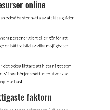
esurser online
an också ha stor nytta av att läsa guider
andra personer gjort eller gör för att
ge en bättre bild av vilka möjligheter
.
ir det också lättare att hitta något som
r. Många börjar smått, men utvecklar
ungerar bäst.
ktigaste faktorn
ade helt utan erfarenhet. Skillnaden