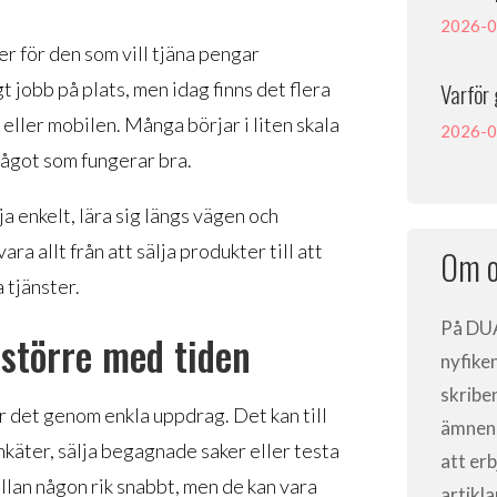
2026-0
r för den som vill tjäna pengar
t jobb på plats, men idag finns det flera
Varför 
 eller mobilen. Många börjar i liten skala
2026-0
något som fungerar bra.
a enkelt, lära sig längs vägen och
a allt från att sälja produkter till att
Om o
 tjänster.
På
DU
större med tiden
nyfike
skribe
 det genom enkla uppdrag. Det kan till
ämnen, 
enkäter, sälja begagnade saker eller testa
att er
llan någon rik snabbt, men de kan vara
artikl