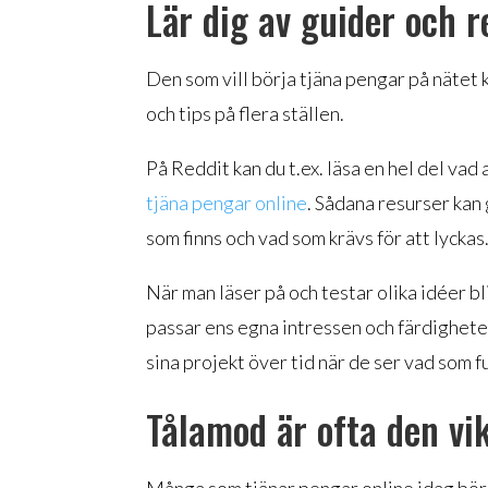
Lär dig av guider och r
Den som vill börja tjäna pengar på nätet k
och tips på flera ställen.
På Reddit kan du t.ex. läsa en hel del vad 
tjäna pengar online
. Sådana resurser kan 
som finns och vad som krävs för att lyckas
När man läser på och testar olika idéer bl
passar ens egna intressen och färdighete
sina projekt över tid när de ser vad som f
Tålamod är ofta den vi
Många som tjänar pengar online idag börj