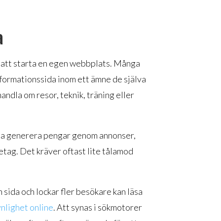
a
är att starta en egen webbplats. Många
nformationssida inom ett ämne de själva
andla om resor, teknik, träning eller
rja generera pengar genom annonser,
etag. Det kräver oftast lite tålamod
 sida och lockar fler besökare kan läsa
ynlighet online
. Att synas i sökmotorer