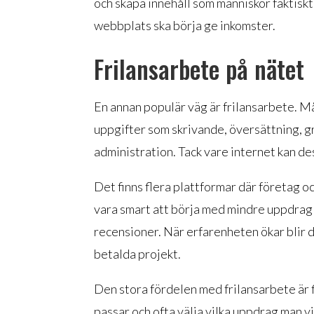
och skapa innehåll som människor faktiskt
webbplats ska börja ge inkomster.
Frilansarbete på nätet
En annan populär väg är frilansarbete. 
uppgifter som skrivande, översättning, g
administration. Tack vare internet kan de
Det finns flera plattformar där företag o
vara smart att börja med mindre uppdrag
recensioner. När erfarenheten ökar blir de
betalda projekt.
Den stora fördelen med frilansarbete är f
passar och ofta välja vilka uppdrag man vil