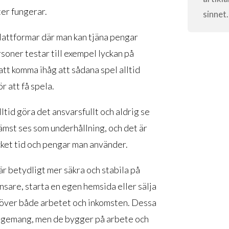
ter fungerar.
sinnet.
plattformar där man kan tjäna pengar
soner testar till exempel lyckan på
 att komma ihåg att sådana spel alltid
r att få spela.
ltid göra det ansvarsfullt och aldrig se
rämst ses som underhållning, och det är
ycket tid och pengar man använder.
r betydligt mer säkra och stabila på
lansare, starta en egen hemsida eller sälja
l över både arbetet och inkomsten. Dessa
ngagemang, men de bygger på arbete och