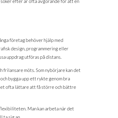
 söker efter är ofta avgörande för att en
Många företag behöver hjälp med
rafisk design, programmering eller
ssa uppdrag utföras på distans.
ch frilansare möts. Som nybörjare kan det
 och bygga upp ett rykte genom bra
t ofta lättare att få större och bättre
lexibiliteten. Man kan arbeta när det
l ta sig an.