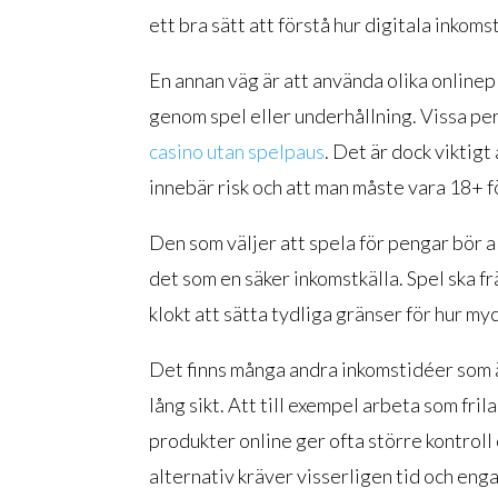
ett bra sätt att förstå hur digitala inkoms
En annan väg är att använda olika online
genom spel eller underhållning. Vissa per
casino utan spelpaus
. Det är dock viktigt
innebär risk och att man måste vara 18+ fö
Den som väljer att spela för pengar bör al
det som en säker inkomstkälla. Spel ska f
klokt att sätta tydliga gränser för hur m
Det finns många andra inkomstidéer som ä
lång sikt. Att till exempel arbeta som fri
produkter online ger ofta större kontrol
alternativ kräver visserligen tid och e