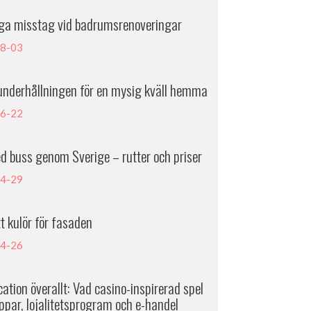
iga misstag vid badrumsrenoveringar
8-03
underhållningen för en mysig kväll hemma
6-22
d buss genom Sverige – rutter och priser
4-29
tt kulör för fasaden
4-26
ation överallt: Vad casino-inspirerad spel
ppar, lojalitetsprogram och e-handel