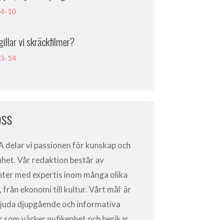
4-10
gillar vi skräckfilmer?
3-14
ss
A
delar vi passionen för kunskap och
nhet. Vår redaktion består av
nter med expertis inom många olika
från ekonomi till kultur. Vårt mål är
bjuda djupgående och informativa
ar som väcker nyfikenhet och berikar