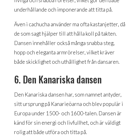
livliga och snabba rörelser, vilket gör den både
underhållande och imponerande att titta på.
Även i cachucha använder ma ofta kastanjetter, då
de som sagt hjälper till att hålla koll på takten.
Dansen innehåller också många snabba steg,
hopp och eleganta armrörelser, vilket kräver
både skicklighet och uthållighet från dansaren.
6. Den Kanariska dansen
Den Kanariska dansen har, som namnet antyder,
sitt ursprung på Kanarieöarna och blev populär i
Europa under 1500- och 1600-talen. Dansen är
känd för sin energi och livfullhet, och är väldigt
rolig att både utföra och titta på.