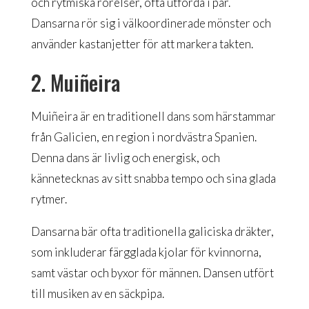
och rytmiska rörelser, ofta utförda i par.
Dansarna rör sig i välkoordinerade mönster och
använder kastanjetter för att markera takten.
2. Muiñeira
Muiñeira är en traditionell dans som härstammar
från Galicien, en region i nordvästra Spanien.
Denna dans är livlig och energisk, och
kännetecknas av sitt snabba tempo och sina glada
rytmer.
Dansarna bär ofta traditionella galiciska dräkter,
som inkluderar färgglada kjolar för kvinnorna,
samt västar och byxor för männen. Dansen utfört
till musiken av en säckpipa.