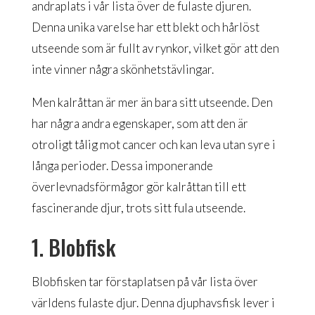
andraplats i vår lista över de fulaste djuren.
Denna unika varelse har ett blekt och hårlöst
utseende som är fullt av rynkor, vilket gör att den
inte vinner några skönhetstävlingar.
Men kalråttan är mer än bara sitt utseende. Den
har några andra egenskaper, som att den är
otroligt tålig mot cancer och kan leva utan syre i
långa perioder. Dessa imponerande
överlevnadsförmågor gör kalråttan till ett
fascinerande djur, trots sitt fula utseende.
1. Blobfisk
Blobfisken tar förstaplatsen på vår lista över
världens fulaste djur. Denna djuphavsfisk lever i